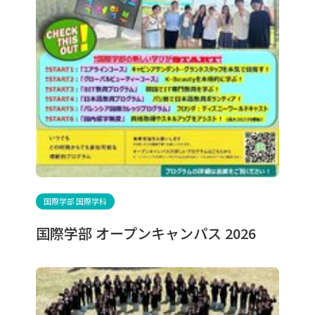
入試情報
国際交流
進路・就職
学生生活
対象者別メニュー
高校生の方
保護者の方
地域・一般の方
国際学部 国際学科
企業の人事担当の方
卒業生の方
在学生
国際学部 オープンキャンパス 2026
お問い合わせ
交通アクセス