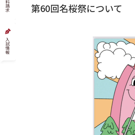
資料請求
第60回名桜祭について
大学概要
国際交流
入試情報
学生生活
対象者別メニュー
高校生の方
お問い合わせ