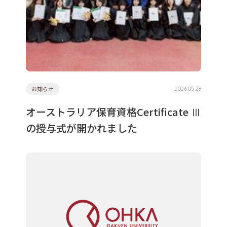
入試情報
国際交流
進路・就職
学生生活
お知らせ
2026.05.28
オーストラリア保育資格Certificate Ⅲ
対象者別メニュー
の授与式が開かれました
高校生の方
保護者の方
地域・一般の方
企業の人事担当の方
卒業生の方
在学生
お問い合わせ
交通アクセス