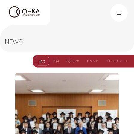
学部・大学院
NEWS
教育保育学部 教育保育学科
入試
お知らせ
イベント
プレスリリース
全て
教育保育学部 国際教養こども学科
国際学部 国際学科
大学院
大学概要