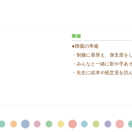
●降園の準備
・制服に着替え、身支度を
・みんなと一緒に歌や手あ
・先生に絵本や紙芝居を読