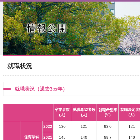
就職状況
就職状況（過去3ヵ年）
卒業者数
就職希望者数
就職決定者
就職希望率
(人)
(人)
(%)
(人)
2022
130
121
93.0
121
保育学科
2021
145
140
89.7
140