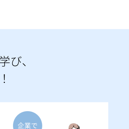
学び、
！