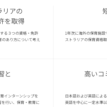
ラリアの
許を取得
関する３つの資格・免許
1年次に海外の保育施設
育のあり方について考え
ストラリアの保育資格取
習と
高いコ
教育インターンシップを
日本語および英語による
習を行い、保育・教育に
英語を中心に一定水準以